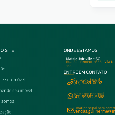
DO SITE
ONDE ESTAMOS
a
Matriz Joinville - SC
Rua São Firmino, nº 88 - Vila No
355
ção
ENTRE EM CONTATO
ie seu imóvel
Contato principal
(47) 3439-0002
ende seu imóvel
Whatsapp Principal
(47) 99682-5668
 somos
E-mail principal para conta
vendas.guilherme@im
ização