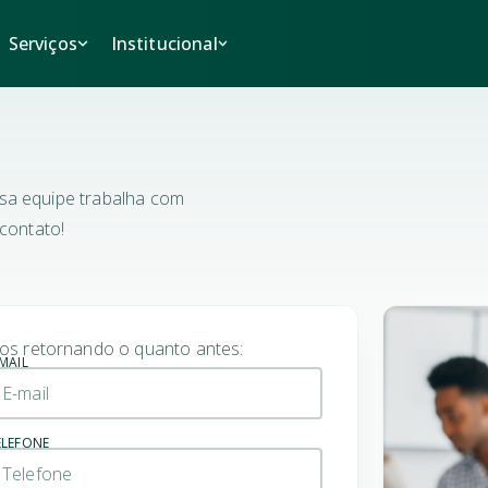
viços
Institucional
Serviços
Institucional
nuncie seu imóvel
Quem somos
Anuncie seu imóvel
Quem somos
ncomende seu imóvel
Localização
Encomende seu imóvel
Localização
Fale conosco
Fale conosco
sa equipe trabalha com
 contato!
os retornando o quanto antes:
-MAIL
ELEFONE