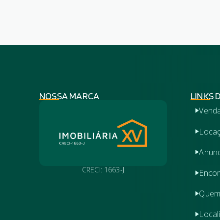
NOSSA MARCA
LINKS 
Vend
Loca
Anunc
CRECI: 1663-J
Encom
Quem
Local