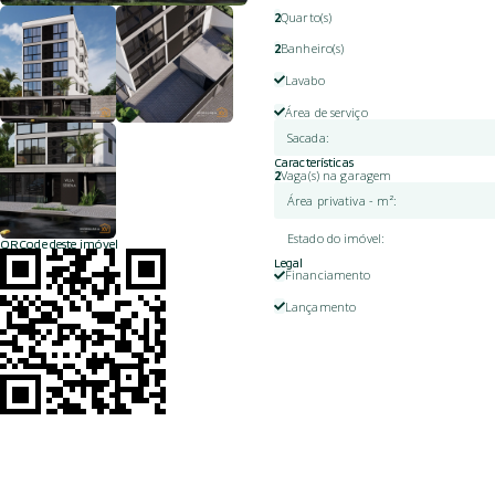
2
Quarto(s)
2
Banheiro(s)
Lavabo
Área de serviço
Sacada
:
Características
2
Vaga(s) na garagem
Área privativa - m²
:
Estado do imóvel
:
QRCode deste imóvel
Legal
Financiamento
Lançamento