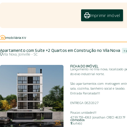
Imprimir imóvel
Imobiliária XV
Apartamento com Suíte +2 Quartos em Construção no Vila Nova
7
Vila Nova, Joinville - SC
FICHA DO IMÓVEL
Lançamento no Vila nova, localizado pe
do eixo industrial norte.
São apartamentos com metragem entre 
sala, cozinha, banheiro social e lavabo.
Entrada Parcelada!!!!
ENTREGA DEZ/2027
Poucas unidades!!!
47 99759-4363 Jonathan CRECI 46337F
Cômodos
1
Suíte(s)