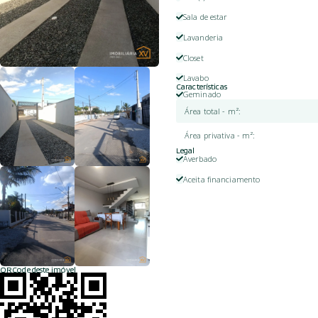
Sala de estar
Lavanderia
Closet
Lavabo
Características
Geminado
Área total - m²
:
Área privativa - m²
:
Legal
Averbado
Aceita financiamento
QRCode deste imóvel