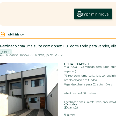
Imprimir imóvel
Imobiliária XV
Geminado com uma suíte com closet + 01 dormitório para vender, Vi
699-1
Rua Márcio Luckow - Vila Nova, Joinville - SC
FICHA DO IMÓVEL
Vila Nova - Geminado com uma suíte c
superior)
Térreo com uma sala, lavabo, cozinh
amplo espaço nos fundos.
Vaga descoberta para 02 automóveis.
Abertura de 4,00 metros.
Localizado em rua asfaltada, próximo de
Cômodos
2
Quarto(s)
1
Suíte(s)