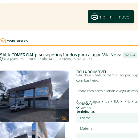
Imprimir imóvel
Imobiliária XV
SALA COMERCIAL piso superior/fundos para alugar, Vila Nova
304-4
Rua Joaquim Girardi - Sala 04 - Vila Nova, Joinville - SC
FICHA DO IMÓVEL
Vila Nova - Sala comercial no piso su
com banheiro.
Prédio com acessibilidade e vaga de es
Aluguel + água + luz + TLU + IPTU + t
Cômodos
Lavabo
Benfeitorias
Forro
:
Material
: